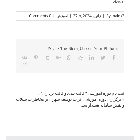
[views]
malek2
By
|
ژانویه 27th, 2024
|
آموزش
|
0 Comments
Share This Story, Choose Your Platform!
Vk
Pinterest
Tumblr
Google+
Whatsapp
Reddit
LinkedIn
Twitter
Facebook
Email
ثبت نام دوره آموزشی ” قالب بندی و قالب برداری”
»
«
برگزاری دوره آموزشی اثرات توسعه شهری بر مخاطرات سیلاب
و نقش سامانه هشدار سیل