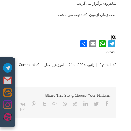
شاهرود) برگزار می گردد.
مدت زمان آزمون: 40 دقیقه می باشد.
.
Share
WhatsApp
Email
Telegram
[views]
malek2
By
|
ژانویه 21st, 2024
|
آموزش
,
اخبار
|
0 Comments
Skip
Share This Story, Choose Your Platform!
to
Vk
Pinterest
Tumblr
Google+
Whatsapp
Reddit
LinkedIn
Twitter
Facebook
content
Email