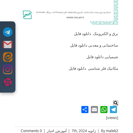
برق و الکتروینک
دانلود فایل
ساختمانی و معدنی
دانلود فایل
شیمیایی
دانلود فایل
Skip
to
مکانیک فلز شناسی
دانلود فایل
content
.
Share
WhatsApp
Email
Telegram
[views]
malek2
By
|
ژانویه 7th, 2024
|
آموزش
,
اخبار
|
0 Comments