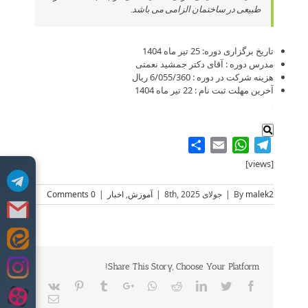
طبیعی در ساختمان الزامی می باشد.
تاریخ برگزاری دوره: 25 تیر ماه 1404
مدرس دوره : آقای دکتر جمشید نعمتی
هزینه شرکت در دوره : 6/055/360 ریال
آخرین مهلت ثبت نام : 22 تیر ماه 1404
.
Share
WhatsApp
Email
Telegram
[views]
malek2
By
|
جولای 8th, 2025
|
آموزش
,
اخبار
|
0 Comments
Skip
to
Share This Story, Choose Your Platform!
content
Vk
Pinterest
Tumblr
Google+
Whatsapp
Reddit
LinkedIn
Twitter
Facebook
Email