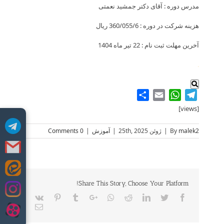
مدرس دوره : آقای دکتر جمشید نعمتی
هزینه شرکت در دوره : 360/055/6 ریال
آخرین مهلت ثبت نام : 22 تیر ماه 1404
.
Share
WhatsApp
Email
Telegram
[views]
malek2
By
|
ژوئن 25th, 2025
|
آموزش
|
0 Comments
Skip
to
Share This Story, Choose Your Platform!
content
Vk
Pinterest
Tumblr
Google+
Whatsapp
Reddit
LinkedIn
Twitter
Facebook
Email