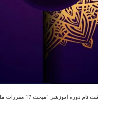
ثبت نام دوره آموزشی “مبحث 17 مقررات ملی ساختمان- ویژه مجریان گاز “