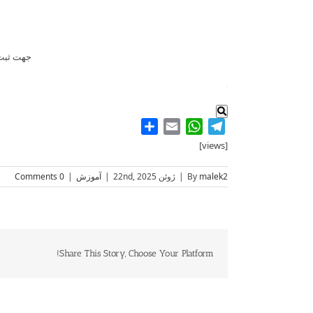
جهت ثبت ن
.
Share
WhatsApp
Email
Telegram
[views]
malek2
By
|
ژوئن 22nd, 2025
|
آموزش
|
0 Comments
Share This Story, Choose Your Platform!