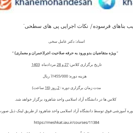
Skip
ریب بناهای فرسوده/ نکات اجرایی پی های سطحی”
to
content
استاد: دکتر عامل سخی
”
ویژه متقاضیان بدو ورود به حرفه صلاحیت اجرا(عمران و معماری)
“
تاریخ برگزاری کلاس:
27 و 28
مردادماه
1403
هزینه دوره: 7/455/000 ريال
مدت زمان برگزاری دوره :
2
روز (
16
ساعت)
کلاس ها در دانشگاه آزاد اسلامی واحد شاهرود برگزار خواهد شد.
دوره آموزشی فوق توسط دانشگاه آزاد اسلامی واحد شاهرود از طریق لینک ذیل صورت
https://meshkat.iau.ir/courses/11384