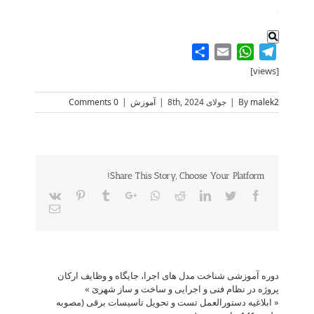
.
Share
WhatsApp
Email
Telegram
[views]
malek2
By
|
جولای 8th, 2024
|
آموزش
|
0 Comments
Share This Story, Choose Your Platform!
Vk
Pinterest
Tumblr
Google+
Whatsapp
Reddit
LinkedIn
Twitter
Facebook
Email
دوره آموزشی شناخت مدل های اجرا، جایگاه و وظایف ارکان
پروژه در نظام فنی و اجرایی و ساخت و ساز شهریَ
»
«
ابلاغیه دستورالعمل تست و تحویل تاسیسات برقی (مصوبه