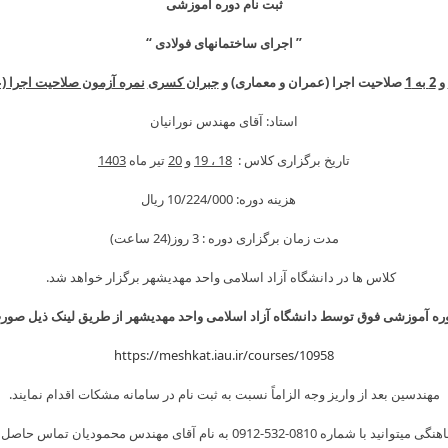
ثبت نام دوره آموزشی
” اجرای ساختمانهای فولادی “
و
2 به 1
صلاحیت اجرا (عمران و معماری) و
جبران کسری
نمره آ
زمون صلاحیت اجرا (ع
استاد: آقای مهندس نورانیان
تاریخ برگزاری کلاس :
18 ، 19
و
20
تیر ماه
1403
هزینه دوره: 10/224/000 ريال
مدت زمان برگزاری دوره : 3 روز(24 ساعت)
کلاس ها در دانشگاه آزاد اسلامی واحد مهدیشهر برگزار خواهد شد.
وره آموزشی فوق توسط دانشگاه آزاد اسلامی واحد مهدیشهر از طریق لینک ذیل صور
https://meshkat.iau.ir/courses/10958
مهندسین بعد از واریز وجه الزاماً نسبت به ثبت نام در سامانه مشکات اقدام نمایند.
 شماره 0810-532-0912 به نام آقای مهندس محمودیان تماس حاصل فرمایید.