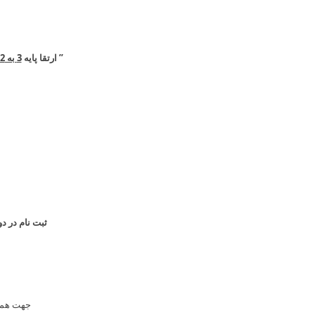
” ارتقا پایه
3 به 2
ثبت نام در د
جهت هماهنگی میتوانید با