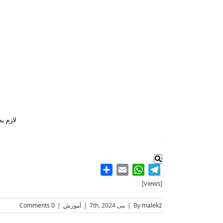
ک
لازم به
.
Share
WhatsApp
Email
Telegram
[views]
malek2
By
|
می 7th, 2024
|
آموزش
|
0 Comments