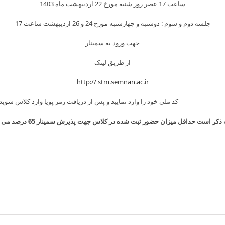
ساعت 17 عصر روز شنبه مورخ 22 اردیبهشت ماه 1403
جلسه دوم و سوم : دوشنبه و چهارشنبه مورخ 24 و 26 اردیبهشت ساعت 17
جهت ورود به سمینار
از طریق لینک
http:// stm.semnan.ac.ir
د ملی خود را وارد نمایید و پس از دریافت رمز پویا وارد کلاس شوید.
 ذکر است حداقل میزان حضور ثبت شده در کلاس جهت پذیرش سمینار 65 درصد می باشد.