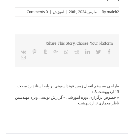
malek2
By
|
مارس 20th, 2024
|
آموزش
|
0 Comments
Share This Story, Choose Your Platform!
Vk
Pinterest
Tumblr
Google+
Whatsapp
Reddit
LinkedIn
Twitter
Facebook
Email
طراحی سیستم اتصال زمین فونداسیونی بر پایه استاندارد مبحث
13 اردیبهشت 8
»
«
خصوص برگزاری دوره آموزشی – گزارش نویسی ویژه مهندسین
ناظر معماری 3 اردیبهشت