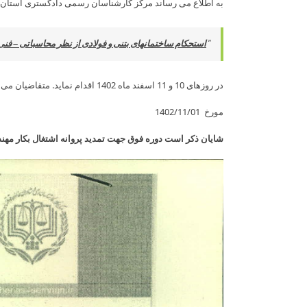
به اطلاع می­ رساند مرکز کارشناسان رسمی دادگستری استان 
”
استحکام ساختمانهای بتنی و فولادی از نظر محاسباتی
–
فنی 
در روزهای 10 و 11 اسفند ماه 1402 اقدام نماید. متقاضیان می توانند جهت کسب اطلاعات بیشتر به نامه شماره 1789/214/24
مورخ 1402/11/01
شایان ذکر است دوره فوق جهت تمدید پروانه اشتغال بکار مهندس