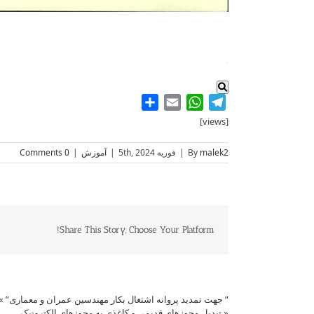
.
Share
WhatsApp
Email
Telegram
[views]
malek2
By
|
فوریه 5th, 2024
|
آموزش
|
0 Comments
Share This Story, Choose Your Platform!
” جهت تمدید پروانه اشتغال بکار مهندسین عمران و معماری”
»
«
تبدیل مجوزهای قدیمی و کاغذی به مجوزهای الکترونیک