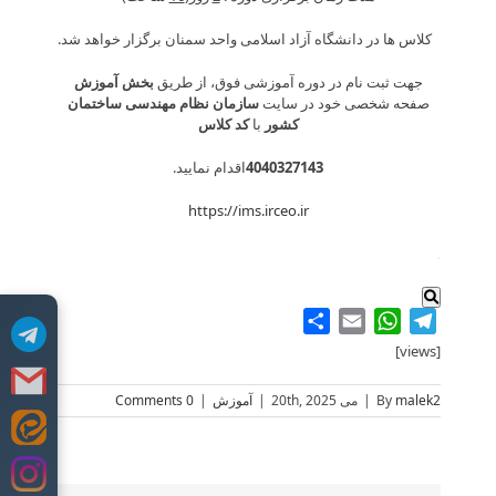
کلاس ها در دانشگاه آزاد اسلامی واحد سمنان برگزار خواهد شد.
جهت ثبت نام در دوره آموزشی فوق، از طریق
بخش آموزش
صفحه شخصی خود در سایت
سازمان نظام مهندسی ساختمان
کشور
با
کد کلاس
4040327143
اقدام نمایید.
https://ims.irceo.ir
.
Share
WhatsApp
Email
Telegram
[views]
malek2
By
|
می 20th, 2025
|
آموزش
|
0 Comments
Skip
to
content