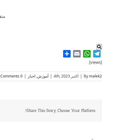
متقا
.
Share
WhatsApp
Email
Telegram
[views]
malek2
By
|
اکتبر 4th, 2023
|
آموزش
,
اخبار
|
0 Comments
Share This Story, Choose Your Platform!