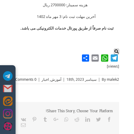
هزینه سمینار: 2700000 ریال
آخرین مهلت ثبت نام: 3 مهر ماه 1402
ثبت نام صرفاً از طریق پورتال خدمات الکترونیکی می باشد.
.
Share
WhatsApp
Email
Telegram
[views]
malek2
By
|
سپتامبر 18th, 2023
|
آموزش
,
اخبار
|
0 Comments
Skip
to
Share This Story, Choose Your Platform!
content
Vk
Pinterest
Tumblr
Google+
Whatsapp
Reddit
LinkedIn
Twitter
Facebook
Email