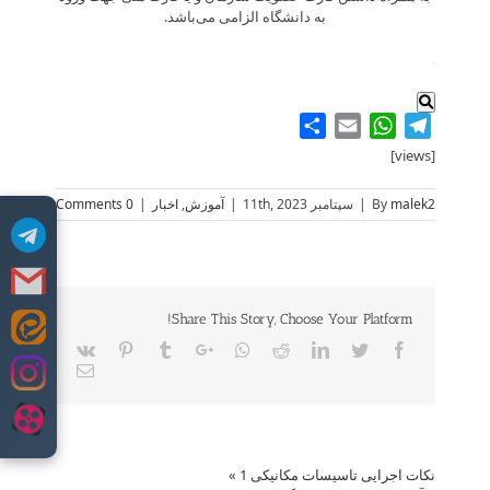
به دانشگاه الزامی می‌باشد.
.
Share
WhatsApp
Email
Telegram
[views]
malek2
By
|
سپتامبر 11th, 2023
|
آموزش
,
اخبار
|
0 Comments
Share This Story, Choose Your Platform!
Skip
Vk
Pinterest
Tumblr
Google+
Whatsapp
Reddit
LinkedIn
Twitter
Facebook
to
Email
content
نکات اجرایی تاسیسات مکانیکی 1
»