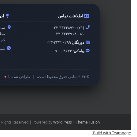
اطلاعات تماس
آد
۰۲۳-۳۳۳۳۸۹۲۰ (۲۱)
سمن
۰۲۳-۳۳۳۳۹۱۸۰-۸۱
مطه
کدپ
دورنگار:
۰۲۳-۳۳۳۲۰۲۹۹
شنبه 
پیامکی:
۵۰۰۰۴۶۳۳
© ۲۰۲۶ تمامی حقوق محفوظ است.
|
طراحی شده با
♥
l Rights Reserved | Powered by
WordPress
|
Theme Fusion
.
Build with
Teampage