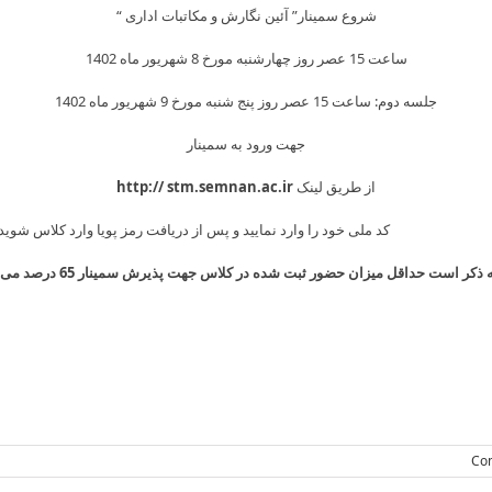
شروع سمینار” آئین نگارش و مکاتبات اداری “
ساعت 15 عصر روز چهارشنبه مورخ 8 شهریور ماه 1402
جلسه دوم: ساعت 15 عصر روز پنج شنبه مورخ 9 شهریور ماه 1402
جهت ورود به سمینار
از طریق لینک
stm.semnan.ac.ir
http://
د ملی خود را وارد نمایید و پس از دریافت رمز پویا وارد کلاس شوید.
ه ذکر است حداقل میزان حضور ثبت شده در کلاس جهت پذیرش سمینار 65 درصد می باشد
Skip
to
content