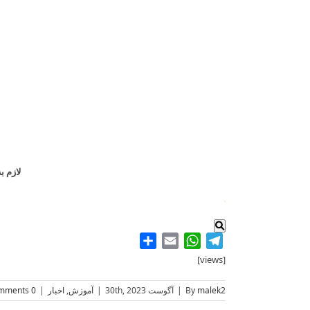
ک
لازم ب
.
Share
WhatsApp
Email
Telegram
[views]
malek2
By
|
آگوست 30th, 2023
|
آموزش
,
اخبار
|
0 Comments