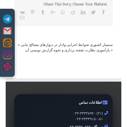
Share This Story, Choose Your Platform!
Vk
Pinterest
Tumblr
Google+
Whatsapp
Reddit
LinkedIn
Twitter
Facebook
Email
سمینار کشوری ضوابط اجرایی وادار در دیوارهای مصالح بنایی
»
Skip
«
بازآموزی نظارت نقشه برداری و نحوه گزارش نویسی آن
to
content
اطلاعات تماس
۰۲۳-۳۳۳۳۸۹۲۰ (۲۱)
۰۲۳-۳۳۳۳۹۱۸۰-۸۱
دورنگار:
۰۲۳-۳۳۳۲۰۲۹۹