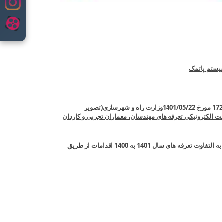
ستم پاتمک
به اطلاع اعضای محترم سازمان نظام مهندسی ساختمان استان سمنان اعم از اشخاص حقیقی و حقوقی می رساند بر اساس ابلاغیه نامه شماره 17268 مورخ 1401/05/22وزارت راه و شهرسازی(تصویر
ت الکترونیکی تعرفه های مهندسان، معماران تجربی و کاردان
دریافت نموده اند جهت پرداخت مابه التفاوت تعرفه های سال 1400 به 1399 و مابه التفاوت تعرفه های سال 1401 به 1400 اقدامات از طریق