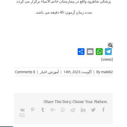
پزشکی شاهرود واقع در بیمارستان خاتم الانبیاء برگزار می گردد.
مدت زمان آزمون: 45 دقیقه می باشد.
.
Share
WhatsApp
Email
Telegram
[views]
malek2
By
|
آگوست 14th, 2023
|
آموزش
,
اخبار
|
0 Comments
Share This Story, Choose Your Platform!
Vk
Pinterest
Tumblr
Google+
Whatsapp
Reddit
LinkedIn
Twitter
Facebook
Email