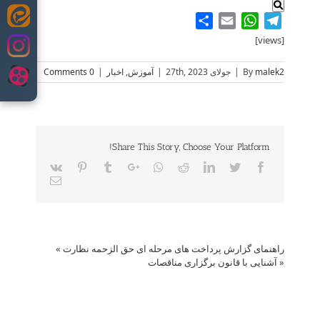
Share
WhatsApp
Email
Telegram
Skip
to
[views]
content
malek2
By
|
جولای 27th, 2023
|
آموزش
,
اخبار
|
0 Comments
Share This Story, Choose Your Platform!
Vk
Pinterest
Tumblr
Google+
Whatsapp
Reddit
LinkedIn
Twitter
Facebook
Email
راهنمای گزارش پرداخت های مرحله ای حق الزحمه نظارت
»
«
آشنایی با قانون برگزاری مناقصات