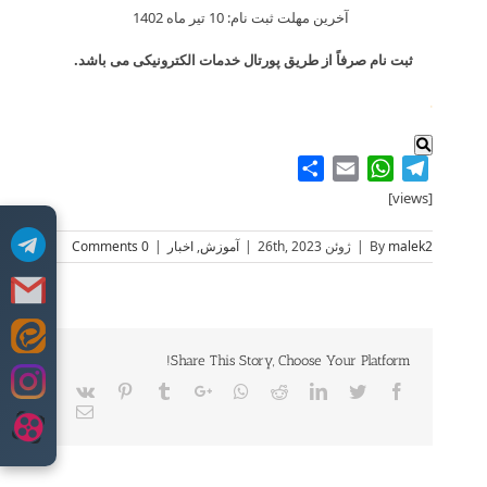
آخرین مهلت ثبت نام: 10 تیر ماه 1402
ثبت نام صرفاً از طریق پورتال خدمات الکترونیکی می باشد.
.
Share
WhatsApp
Email
Telegram
[views]
malek2
By
|
ژوئن 26th, 2023
|
آموزش
,
اخبار
|
0 Comments
Skip
Share This Story, Choose Your Platform!
to
content
Vk
Pinterest
Tumblr
Google+
Whatsapp
Reddit
LinkedIn
Twitter
Facebook
Email