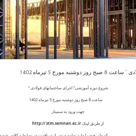
مورخ 5 تیرماه 1402
Skip
شروع دوره آموزشی” اجرای ساختمانهای فولادی “
to
content
ساعت 8 صبح روز دوشنبه مورخ 5 تیرماه 1402
جهت ورود به سمینار
از طریق لینک
stm.semnan.ac.ir
http://
د ملی خود را وارد نمایید و پس از دریافت رمز پویا وارد کلاس شوید.