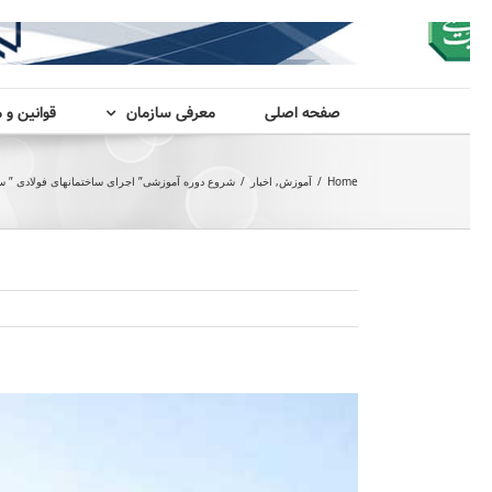
صفحه اصلی
معرفی سازمان
قوانین و 
Home
/
آموزش
,
اخبار
/
شروع دوره آموزشی” اجرای ساختمانهای فولادی ” ساعت 8 صبح روز دوشنبه مورخ 5 تیر
View
Larger
Image