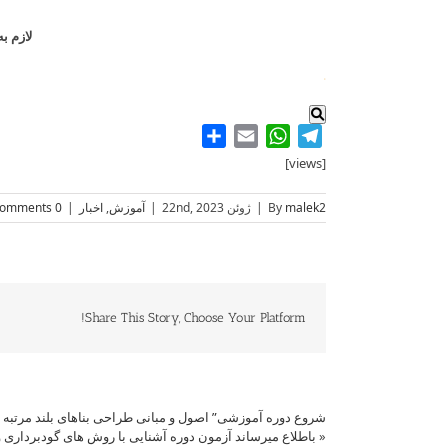
لازم به
.
Share
WhatsApp
Email
Telegram
[views]
malek2
By
|
ژوئن 22nd, 2023
|
آموزش
,
اخبار
|
0 Comments
Share This Story, Choose Your Platform!
شروع دوره آموزشی” اصول و مبانی طراحی بناهای بلند مرتبه “
«
باطلاع ­می­رساند ­آزمون ­دوره آشنایی با روش های گودبرداری