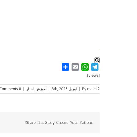
.
Share
WhatsApp
Email
Telegram
[views]
malek2
By
|
آوریل 8th, 2025
|
آموزش
,
اخبار
|
0 Comments
Share This Story, Choose Your Platform!