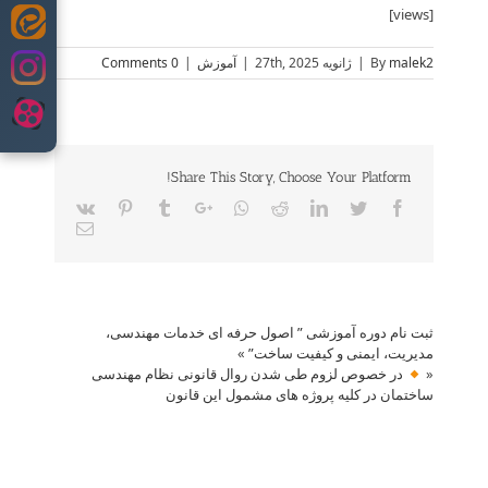
[views]
Skip
to
malek2
By
|
ژانویه 27th, 2025
|
آموزش
|
0 Comments
content
Share This Story, Choose Your Platform!
Vk
Pinterest
Tumblr
Google+
Whatsapp
Reddit
LinkedIn
Twitter
Facebook
Email
ثبت نام دوره آموزشی ” اصول حرفه ای خدمات مهندسی،
مدیریت، ایمنی و کیفیت ساخت”
»
«
در خصوص لزوم طی شدن روال قانونی نظام مهندسی
ساختمان در کلیه پروژه های مشمول این قانون