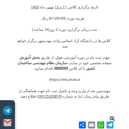
تاریخ برگزاری کلاس :
11
و
12
بهمن
ماه
1403
هزینه دوره: 8/128/000 ريال
مدت زمان برگزاری دوره :2 روز(16 ساعت)
کلاس ها در دانشگاه آزاد اسلامی واحد مهدیشهر برگزار خواهد
شد.
جهت ثبت نام در دوره آموزشی فوق، از طریق
بخش آموزش
صفحه شخصی خود در سایت
سازمان نظام مهندسی ساختمان
کشور
با کد کلاس
3808569
اقدام نمایید.
https://ims.irceo.ir
مهندسین بعد از واریز وجه و تکمیل ثبت نام جهت هماهنگی از
طریق پیام رسان ایتا به شماره (
09125320810
) اطلاع دهید
.
Share
WhatsApp
Email
Telegram