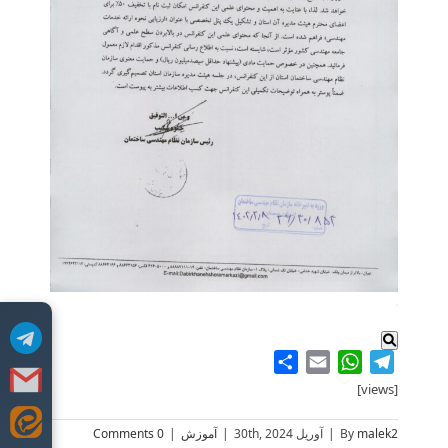
.
Share
WhatsApp
Email
Telegram
[views]
Skip
malek2
By
|
آوریل 30th, 2024
|
آموزش
|
0 Comments