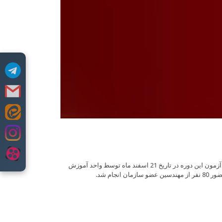
دوره آموزشی بازآموزی ویرایش پنجم مبحث هفدهم مقررات ملی ساختمان ویژه مهندسین مکانیک در روزهای اول و دوم اسفند ماه برگزار گردید. آزمون این دوره در تاریخ 21 اسفند ماه توسط واحد آموزش
م شد.