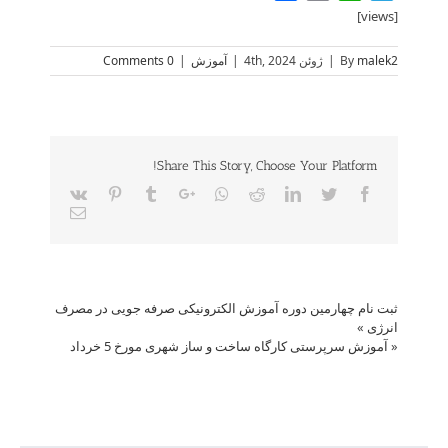
[views]
malek2
By
|
ژوئن 4th, 2024
|
آموزش
|
0 Comments
Share This Story, Choose Your Platform!
Vk
Pinterest
Tumblr
Google+
Whatsapp
Reddit
LinkedIn
Twitter
Facebook
Email
ثبت نام چهارمین دوره آموزش الکترونیکی صرفه جویی در مصرف
انرژی
»
«
آموزش سرپرستی کارگاه ساخت و ساز شهری مورخ 5 خرداد