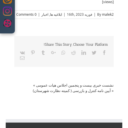
Skip
[views]
to
content
malek2
By
|
فوریه 16th, 2023
|
ابلاغیه ها
,
اخبار
|
0 Comments
Share This Story, Choose Your Platform!
Vk
Pinterest
Tumblr
Google+
Whatsapp
Reddit
LinkedIn
Twitter
Facebook
Email
نشست خبری بیست و پنجمین اجلاس هیات عمومی
»
«
آیین نامه کنترل و بازرسی ( کمیته نظارت شهرستان)