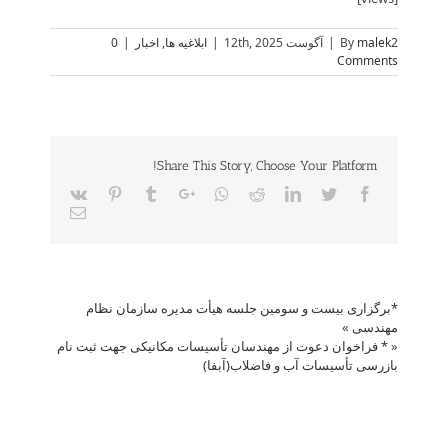
malek2
By
|
آگوست 12th, 2025
|
ابلاغیه ها
,
اخبار
|
0
Comments
Share This Story, Choose Your Platform!
Vk
Pinterest
Tumblr
Google+
Whatsapp
Reddit
LinkedIn
Twitter
Facebook
Email
*برگزاری بیست و سومین جلسه هیأت مدیره سازمان نظام
مهندسی
»
«
* فراخوان دعوت از مهندسان تأسیسات مکانیکی جهت ثبت نام
بازرسی تأسیسات آب و فاضلاب(آبفا)