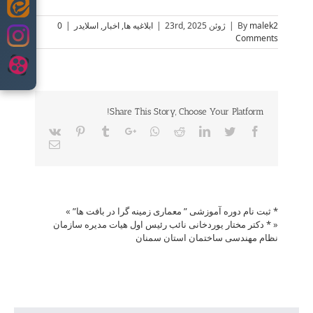
Skip
to
malek2
By
|
ژوئن 23rd, 2025
|
ابلاغیه ها
,
اخبار
,
اسلایدر
|
0
content
Comments
Share This Story, Choose Your Platform!
Vk
Pinterest
Tumblr
Google+
Whatsapp
Reddit
LinkedIn
Twitter
Facebook
Email
* ثبت نام دوره آموزشی ” معماری زمینه گرا در بافت ها”
»
«
* دکتر مختار یوردخانی نائب رئیس اول هیات مدیره سازمان
نظام مهندسی ساختمان استان سمنان