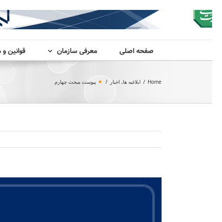
صفحه اصلی
معرفی سازمان
قوانین و 
Home
/
ابلاغیه ها
,
اخبار
/
پیوست مبحث چهارم
View
Larger
Image