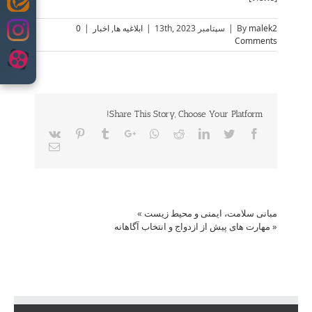
Skip
to
malek2
By
|
سپتامبر 13th, 2023
|
ابلاغیه ها
,
اخبار
|
0
content
Comments
Share This Story, Choose Your Platform!
Vk
Pinterest
Tumblr
Google+
Whatsapp
Reddit
LinkedIn
Twitter
Facebook
Email
مبانی سلامت، ایمنی و محیط زیست
»
«
مهارت های پیش از ازدواج و انتخاب آگاهانه