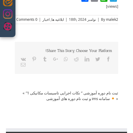
Skip
[views]
to
content
malek2
By
|
نوامبر 18th, 2024
|
ابلاغیه ها
,
اخبار
|
0 Comments
Share This Story, Choose Your Platform!
Vk
Pinterest
Tumblr
Google+
Whatsapp
Reddit
LinkedIn
Twitter
Facebook
Email
ثبت نام دوره آموزشی ” نکات اجرایی تاسیسات مکانیکی 1″
»
«
سامانه ims و ثبت نام دوره های آموزشی