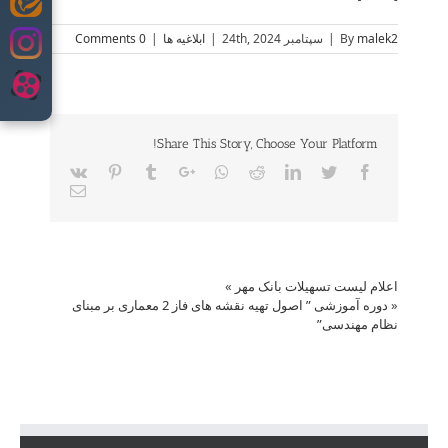
Skip
to
malek2
By
|
سپتامبر 24th, 2024
|
ابلاغیه ها
|
0 Comments
content
Share This Story, Choose Your Platform!
Vk
Pinterest
Tumblr
Google+
Whatsapp
Reddit
LinkedIn
Twitter
Facebook
Email
اعلام لیست تسهیلات بانک مهر
»
«
دوره آموزشی ” اصول تهیه نقشه های فاز 2 معماری بر مبنای
نظام مهندسی”