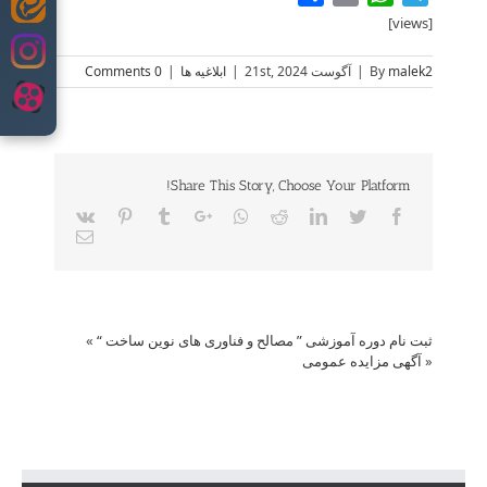
Skip
[views]
to
content
malek2
By
|
آگوست 21st, 2024
|
ابلاغیه ها
|
0 Comments
Share This Story, Choose Your Platform!
Vk
Pinterest
Tumblr
Google+
Whatsapp
Reddit
LinkedIn
Twitter
Facebook
Email
ثبت نام دوره آموزشی ” مصالح و فناوری های نوین ساخت “
»
«
آگهی مزایده عمومی