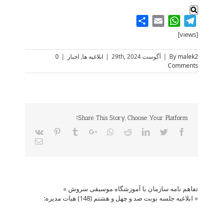
Share
WhatsApp
Email
Telegram
[views]
malek2
By
|
آگوست 29th, 2024
|
ابلاغیه ها
,
اخبار
|
0
Comments
Share This Story, Choose Your Platform!
Vk
Pinterest
Tumblr
Google+
Whatsapp
Reddit
LinkedIn
Twitter
Facebook
Email
تفاهم نامه سازمان با آموزشگاه موسیقی سروش
»
«
ابلاغیه جلسه نوبت صد و چهل و هشتم (148) هیات مدیره: