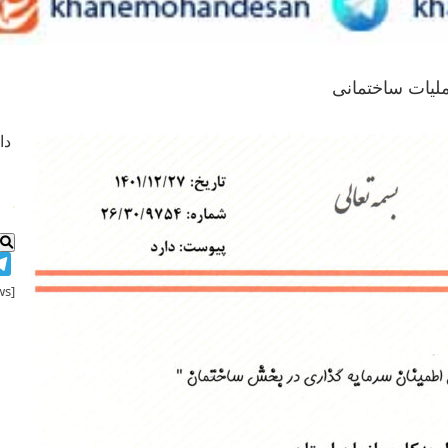
لیات ساختمانی
دا
.
[views]
Skip
to
content