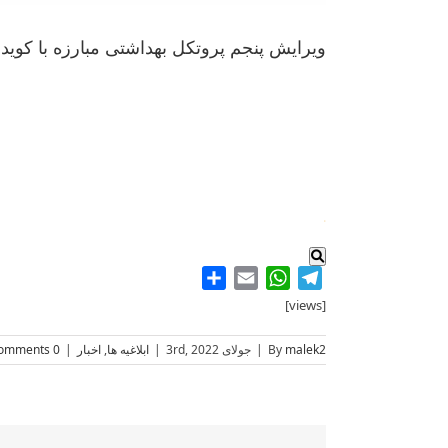
ویرایش پنجم پروتکل بهداشتی مبارزه با کوید-9
.
Share
WhatsApp
Email
Telegram
[views]
malek2
By
|
جولای 3rd, 2022
|
ابلاغیه ها
,
اخبار
|
0 Comments