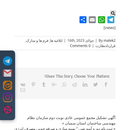
.
Share
WhatsApp
Email
Telegram
[views]
malek2
By
|
جولای 16th, 2023
|
ابلاغیه ها
,
فرم ها و مدارک
,
قراردادنظارت
|
0 Comments
Share This Story, Choose Your Platform!
Vk
Pinterest
Tumblr
Google+
Whatsapp
Reddit
LinkedIn
Twitter
Facebook
Skip
Email
to
content
آگهی تشکیل مجمع عمومی عادی نوبت دوم سازمان نظام
مهندسی ساختمان استان سمنان
»
«
ثبت نام دوره آموزشی ” بهینه سازی و صرفه جویی مصرف انرژی