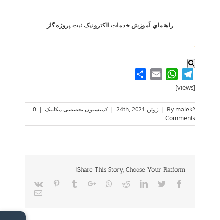
راهنماي آموزش خدمات الکترونیک ثبت پروژه گاز
.
Share
WhatsApp
Email
Telegram
[views]
malek2
By
|
ژوئن 24th, 2021
|
کمیسیون تخصصی مکانیک
|
0
Comments
Share This Story, Choose Your Platform!
Vk
Pinterest
Tumblr
Google+
Whatsapp
Reddit
LinkedIn
Twitter
Facebook
Email