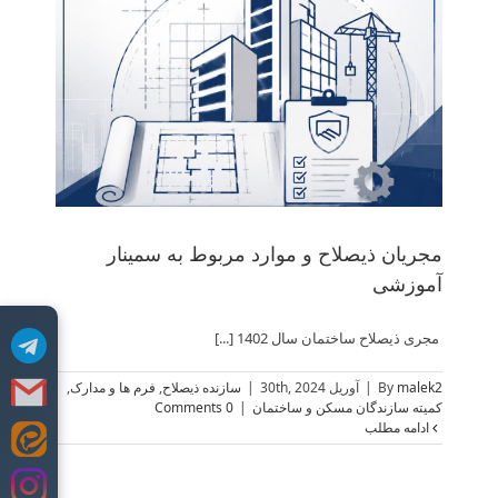
مج
ساز
مجریان ذیصلاح و موارد مربوط به سمینار
آموزشی
مجری ذیصلاح ساختمان سال 1402 [...]
malek2
By
|
آوریل 30th, 2024
|
سازنده ذیصلاح
,
فرم ها و مدارک
,
کمیته سازندگان مسکن و ساختمان
|
0 Comments
ادامه مطلب
Skip
to
content