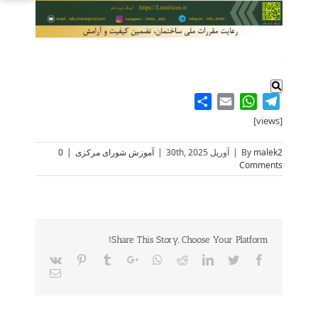
.
Share
WhatsApp
Email
Telegram
[views]
malek2
By
|
آوریل 30th, 2025
|
آموزش شورای مرکزی
|
0
Comments
Share This Story, Choose Your Platform!
Vk
Pinterest
Tumblr
Google+
Whatsapp
Reddit
LinkedIn
Twitter
Facebook
Email