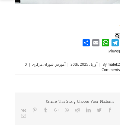
.
Share
WhatsApp
Email
Telegram
[views]
malek2
By
|
آوریل 30th, 2025
|
آموزش شورای مرکزی
|
0
Comments
Share This Story, Choose Your Platform!
Vk
Pinterest
Tumblr
Google+
Whatsapp
Reddit
LinkedIn
Twitter
Facebook
Email