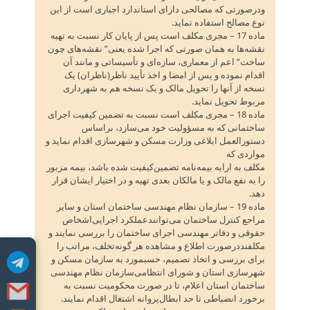
ودرصورتی که مصالحی دارای استاندارد اجباری است از این
نوع مصالح استفاده نماید.
ماده 17 – مجری مکلف است پس از پایان کار نسبت به تهیه
نقشه‌ها به همان صورتی که اجرا شده یعنی‌” نقشه‌های چون
ساخت‌” اعم از معماری‌، سازه‌ای و تأسیساتی و مانند آن
اقدام نموده و پس از امضا و اخذ تأیید ناظر(ناظران‌) یک
نسخه از آنها را تحویل مالک و یک نسخه هم به شهرداری
مربوط تحویل نماید.
ماده 18 – مجری مکلف است نسبت به تضمین کیفیت اجرای
ساختمانی که به مسؤولیت خود می‌سازد، براساس
دستورالعمل ابلاغی وزارت مسکن و شهرسازی اقدام نماید و
مواردی که
مکلف به ارایه بیمه‌نامه تضمین‌کیفیت شده باشد، بیمه مزبور
را به نفع مالک و یا مالکان بعدی تهیه و در اختیار ایشان قرار
دهد.
ماده 19 – سازمان نظام مهندسی ساختمان استان و سایر
مراجع کنترل ساختمان می‌توانندعملکرد اجرایی‌اشخاص
حقوقی و دفاتر مهندسی اجرای ساختمان را بررسی نمایند و
مکلفنددرصورت اطلاع و مشاهده هر گونه‌تخلف‌، مراتب را
برای بررسی و اتخاذ تصمیم‌، حسبمورد به سازمان مسکن و
شهرسازی استان و شورای انتظامی‌سازمان نظام مهندسی
ساختمان استان اعلام‌، تا در صورت محکومیت نسبت به
برخورد انضباطی تا حد ابطال‌پروانه اشتغال اقدام نمایند.