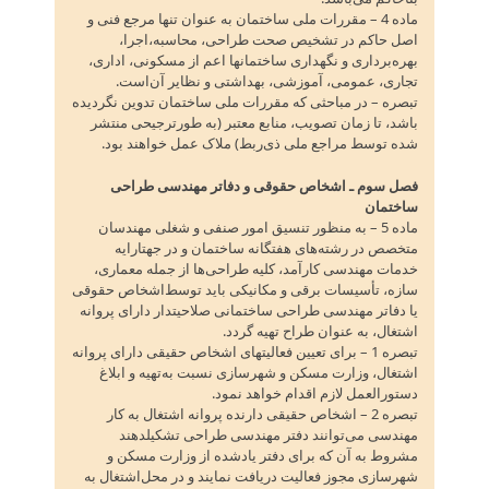
ماده 4 – مقررات ملی ساختمان به عنوان تنها مرجع فنی و
اصل حاکم در تشخیص صحت طراحی‌، محاسبه‌،اجرا،
بهره‌برداری و نگهداری ساختمانها اعم از مسکونی‌، اداری‌،
تجاری‌، عمومی‌، آموزشی‌، بهداشتی و نظایر آن‌است‌.
تبصره – در مباحثی که مقررات ملی ساختمان تدوین نگردیده
باشد، تا زمان تصویب‌، منابع معتبر (به طورترجیحی منتشر
شده توسط مراجع ملی ذی‌ربط‌) ملاک عمل خواهند بود.
فصل سوم ـ اشخاص حقوقی و دفاتر مهندسی طراحی
ساختمان
ماده 5 – به منظور تنسیق امور صنفی و شغلی مهندسان
متخصص در رشته‌های هفتگانه ساختمان و در جهتارایه
خدمات مهندسی کارآمد، کلیه طراحی‌ها از جمله معماری‌،
سازه‌، تأسیسات برقی و مکانیکی باید توسط‌اشخاص حقوقی
یا دفاتر مهندسی طراحی ساختمانی صلاحیتدار دارای پروانه
اشتغال‌، به عنوان طراح تهیه گردد.
تبصره 1 – برای تعیین فعالیتهای اشخاص حقیقی دارای پروانه
اشتغال‌، وزارت مسکن و شهرسازی نسبت به‌تهیه و ابلاغ
دستورالعمل لازم اقدام خواهد نمود.
تبصره 2 – اشخاص حقیقی دارنده پروانه اشتغال به کار
مهندسی می‌توانند دفتر مهندسی طراحی تشکیلدهند
مشروط به آن که برای دفتر یادشده از وزارت مسکن و
شهرسازی مجوز فعالیت دریافت نمایند و در محل‌اشتغال به