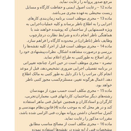
مرجع صدور پروانه را رعایت نماید.
ماده 12 – رعایت اصول ایمنی و حفاظت کارگاه و مسایل
زیست محیطی به‌عهده مجری می‌باشد.
ماده 13 – مجری موظف است برنامه زمان‌بندی کارهای
اجرایی را به اطلاع ناظر برساند و کلیه عملیات‌اجرایی به
ویژه قسمتهایی از ساختمان که پوشیده خواهند شد با
هماهنگی ناظر انجام داده و شرایط نظارت درچارچوب
وظایف ناظر (ناظران‌) در محدوده کارگاه را فراهم سازد.
ماده 14 – مجری موظف است قبل از اجرا، کلیه نقشه‌ها را
بررسی و درصورت مشاهده اشکال‌، نظرات‌پیشنهادی خود را
برای اصلاح به طورکتبی به طراح اعلام نماید.
تبصره – مجری موظف است در حین اجرا، چنانچه تغییراتی
در برنامه تفصیلی اجرایی ضروری تشخیص‌دهد، قبل از موعد
انجام کار، مراتب را با ذکر دلیل به طور کتبی به مالک اطلاع
دهد. اعمال هرگونه تغییر، مستلزم‌کسب مجوز کتبی ناظر
خواهد بود.
ماده 15 – مجری مکلف است حسب مورد از مهندسان
رشته‌های دیگر ساختمان‌، کاردانهای فنی‌، معماران‌تجربی‌،
کارگران و استادکاران و همچنین عوامل فنی ماهر استفاده
کند و در هر محل که به موجب ماده (4) قانون‌نظام مهندسی و
کنترل ساختمان داشتن پروانه مهارت فنی الزامی شده باشد،
مقررات مذکور را رعایت نماید.
ماده 16 – مجری مکلف است از مصالح مناسب مطابق
مشخصات فنی ارایه شده در نقشه‌ها استفاده نموده