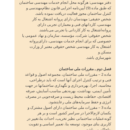
دفتر مهندسی‌: هرگونه محل انجام خدمات مهندسی ساختمان
که طبق ماده‌ (9) آیین‌نامه اجرایی قانون نظام‌مهندسی و
کنترل ساختمان مجوز فعالیت دریافت نموده باشد.
شخص حقیقی‌: مهندسان دارای پروانه اشتغال به کار
مهندسی‌، کاردانهای فنی و معماران تجربی دارای
پروانه‌اشتغال به کار کاردانی یا تجربی می‌باشند.
شخص حقوقی‌: شرکت‌، مؤسسه‌، سازمان و نهاد عمومی یا
خصوصی که برای انجام خدمات مهندسی‌، دارای‌پروانه
اشتغال به کار مهندسی شخص حقوقی معتبر از وزارت
مسکن و
شهرسازی باشد.
فصل دوم ـ مقررات ملی ساختمان
ماده 2 – مقررات ملی ساختمان‌، مجموعه اصول و قواعد
فنی و ترتیب کنترل اجرای آنها است که باید درطراحی‌،
محاسبه‌، اجرا، بهره‌برداری و نگهداری ساختمانها در جهت
تأمین ایمنی‌، بهداشت‌، بهره‌دهی مناسب‌،آسایش‌، صرفه
اقتصادی‌، حفاظت محیط زیست و صرفه‌جویی در مصرف
انرژی و حفظ سرمایه‌های ملی رعایتشود.
ماده 3 – مقررات ملی ساختمان دارای اصول مشترک و
یکسان لازم‌الاجرا در سراسر کشور است و بر هر
گونه‌عملیات ساختمانی نظیر تخریب‌، احداث بنا،تغییر در
کاربری بنای موجود، توسعه بنا، تعمیر اساسی و تقویت
بناحاکم می‌باشد.