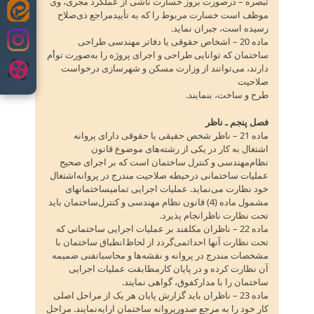
تبصره – درصورت بروز خسارت ناشی از عملکرد مجری‌، وی
موظف است خسارت مربوط را که به تأییدمراجع ذی‌صلاح
Skip
رسیده است‌، جبران نماید.
to
ماده 20 – اشخاص حقوقی یا دفاتر مهندسی طراحی
content
ساختمان که توانایی طراحی و اجرای پروژه را به‌صورت توأم
دارند، می‌توانند از وزارت مسکن و شهرسازی درخواست
صلاحیت
طرح و ساخت‌، بنمایند.
فصل پنجم ـ ناظر
ماده 21 – ناظر شخص حقیقی یا حقوقی دارای پروانه
اشتغال به کار در یکی از رشته‌های موضوع قانون
نظام‌مهندسی و کنترل ساختمان است که بر اجرای صحیح
عملیات ساختمانی درحیطه صلاحیت مندرج در پروانه‌اشتغال
خود نظارت می‌نماید. عملیات اجرایی تمامیساختمانهای
مشمول ماده (4) قانون نظام مهندسی و کنترل‌ساختمان باید
تحت نظارت ناظرانجام پذیرد.
ماده 22 – ناظران مکلفند بر عملیات اجرایی ساختمانی که
تحت نظارت آنها احداثمی‌گردد از لحاظ‌انطباق ساختمان با
مشخصات مندرج در پروانه و نقشه‌ها و محاسباتفنی ضمیمه
آن نظارت کرده و در پایان کارمطابقت عملیات اجرایی
ساختمان را با مدارکفوق‌، گواهی نمایند.
ماده 23 – ناظران باید گزارش پایان هر یک از مراحل اصلی
کار خود را به مرجع صدورپروانه ساختمان ارایه‌نمایند. مراحل