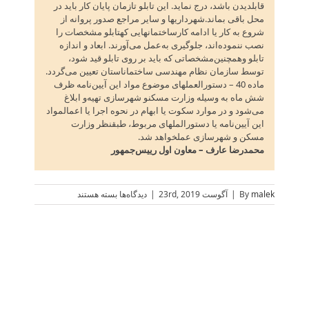
قابلدیدن باشد، درج نماید. این تابلو تازمان پایان کار باید در
محل باقی بماند.شهرداریها و سایر مراجع صدور پروانه از
شروع به کار یا ادامه کارساختمانهایی کهتابلو مشخصات را
نصب ننموده‌اند، جلوگیری به‌عمل می‌آورند. ابعاد و اندازه
تابلو وهمچنین‌مشخصاتی که باید بر روی تابلو قید شود،
توسط سازمان نظام مهندسی ساختماناستان تعیین می‌گردد.
ماده 40 – دستورالعملهای موضوع مواد این آیین‌نامه ظرف
شش ماه به وسیله وزارت مسکنو شهرسازی تهیه‌و ابلاغ
می‌شود و در موارد سکوت یا ابهام در نحوه اجرا یا اعمالمواد
این آیین‌نامه یا دستورالملهای مربوط‌، طبقنظر وزارت
مسکن و شهرسازی عملخواهد شد.
محمدرضا عارف – معاون اول رییس‌جمهور
برای
malek
By
|
آگوست 23rd, 2019
|
دیدگاه‌ها
بسته هستند
آیین
نامه
اجرایی
ماده
33