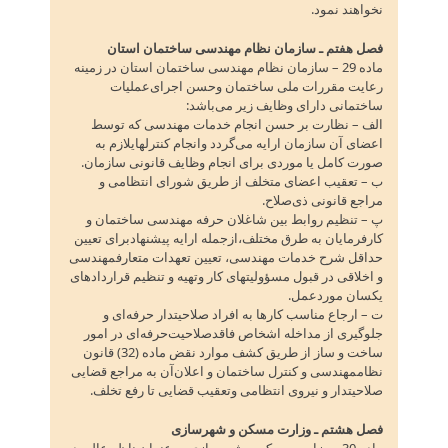
نخواهند نمود.
فصل هفتم ـ سازمان نظام مهندسی ساختمان استان
ماده 29 – سازمان نظام مهندسی ساختمان استان در زمینه
رعایت مقررات ملی ساختمان وحسن اجرای‌عملیات
ساختمانی دارای وظایف زیر می‌باشد:
الف – نظارت بر حسن انجام خدمات مهندسی که توسط
اعضای آن سازمان ارایه می‌گردد وانجام کنترلهایلازم به
صورت کامل یا موردی برای انجام وظایف قانونی سازمان‌.
ب – تعقیب اعضای متخلف از طریق شورای انتظامی و
مراجع قانونی ذی‌صلاح‌.
پ – تنظیم روابط بین شاغلان حرفه مهندسی ساختمان و
کارفرمایان به طرق مختلف‌،ازجمله ارایه پیشنهادبرای تعیین
حداقل شرح خدمات مهندسی‌، تعیین تعهدات متعارفمهندسی
و اخلاقی در قبول مسؤولیتهای کار وتهیه و تنظیم قراردادهای
یکسان موردعمل‌.
ت – ارجاع مناسب کارها به افراد صلاحیتدار حرفه‌ای و
جلوگیری از مداخله اشخاص فاقدصلاحیت‌حرفه‌ای در امور
ساخت و ساز از طریق کشف موارد نقض ماده (32) قانون
نظاممهندسی و کنترل ساختمان و اعلان‌آن به مراجع قضایی
صلاحیتدار و نیروی انتظامی وتعقیب قضایی تا رفع تخلف‌.
فصل هشتم ـ وزارت مسکن و شهرسازی
ماده 30 – وزارت مسکن و شهرسازی به عنوان ناظر عالی در