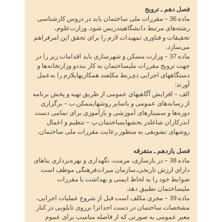
فصل دهم ـ ترویج
ماده 36 – مقررات ملی ساختمان باید در دروس کارشناسی
رشته‌های مرتبط دانشگاهیتدریس شود. وزارت‌علوم‌،
تحقیقات و فناوری تمهیدات لازم را برای تحقق این امرفراهم
می‌سازد.
ماده 37 – وزارت مسکن و شهرسازی باید اقدامات زیر را در
جهت ترویج مقررات ملیساختمان به کار بنددو وزارتخانه‌ها و
دستگاههای اجرایی ذی‌ربط مکلفند همکاریهایلازم را به‌عمل
آورند:
الف – افزایش آگاهیهای عمومی از طریق تهیه و پخش برنامه
از رسانه‌های عمومی و یاسایر روشهایممکن‌.ب – برگزاری
دوره‌ها و سمینارهای آموزشی و بازآموزی برای تمامی دست
اندرکاران شاغلدر بخشهایساختمان‌.پ – تنظیم و اعمال
روشهای تشویقی به منظور رعایت مقررات ملی ساختمان‌.
فصل یازدهم ـ متفرقه
ماده 38 – در بازسازی‌، مرمت‌، نگهداری و بهره‌برداری بناهای
دارای ارزش تاریخی‌،سازمان میراث‌فرهنگی موظف است
ضوابط خود را به لحاظ ایمنی و بهداشت با مقررات
ملیساختمان تطبیق دهد.
ماده 39 – مجری مکلف است قبل از شروع عملیات اجرایی‌،
مشخصات ساختمان در دست احداثرا برروی تابلویی در کنار
معبر عمومی به صورتی که از فاصله مناسب برای عموم