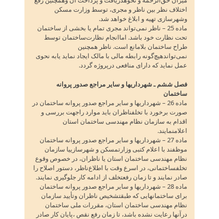
اختلاف نظر بین ناظر و مجری‌، توسط وزارت مسکن
وشهرسازی تهیه و ابلاغ خواهد شد.
ماده 25 – ناظر نمی‌تواند مجری تمام یا بخشی از ساختمان
تحت نظارت خود باشد. اماانجام نظارت‌ساختمان توسط
طراح ساختمان بلامانع است‌. ناظر همچنین
نمی‌تواندهیچ‌گونه رابطه مالی با مالک ایجاد نماید یابه نحوی
عمل نماید که دارای منافعی درپروژه گردد.
فصل ششم ـ شهرداریها و سایر مراجع صدور پروانه
ساختمان
ماده 26 – شهرداریها و سایر مراجع صدور پروانه ساختمان در
صورت برخورد با تخلفناظران باید موارد راجهت بررسی و
اقدام به سازمان نظام مهندسی ساختمان استان
اعلامنمایند.
ماده 27 – شهرداریها و سایر مراجع صدور پروانه ساختمان
موظفند با اعلام کتبی وزارتمسکن و شهرسازییا سازمان
نظام مهندسی ساختمان استان یا ناظران‌، در خصوص وقوع
تخلفساختمانی‌، در اسرع وقت با اطلاع‌ناظر، دستور اصلاح را
صادر نمایند و تا زمان رفعتخلف از ادامه کار جلوگیری نمایند.
ماده 28 – شهرداریها و سایر مراجع صدور پروانه ساختمان
برای ساختمانهایی که طبقتشخیص ناظران وتأیید سازمان
نظام مهندسی ساختمان استان‌، مقررات ملی ساختمان
درآنها رعایت نشده باشد، تا زمان رفع نقص‌ ،پایان کار صادر