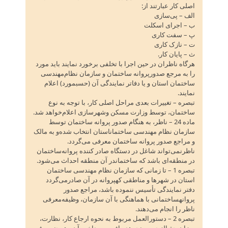
اصلی کار عبارتند از:
الف – پی‌سازی
ب – اجرای اسکلت
پ – سفت کاری
ت – نازک کاری
ث – پایان کار.
هرگاه ناظران در حین اجرا با تخلفی برخورد نمایند باید مورد
را به مرجع صدورپروانه ساختمان و سازمان نظام‌مهندسی
ساختمان استان و یا دفاتر نمایندگی آن (حسبمورد) اعلام
نمایند.
تبصره – تغییرات بعدی مراحل اصلی کار، با توجه به نوع
ساختمان‌، توسط وزارت مسکن وشهرسازی اعلام‌خواهد شد.
ماده 24 – ناظر، به هنگام صدور پروانه ساختمان توسط
سازمان نظام مهندسی ساختماناستان انتخاب شده‌و به مالک
و مراجع صدور پروانه ساختمان معرفی می‌گردد.
ناظرنمی‌تواند شاغل در دستگاه صادر کننده پروانه‌ساختمان
در منطقه‌ای باشد که ساختماندر آن منطقه احداث می‌شود.
تبصره 1 – تا زمانی که سازمان نظام مهندسی ساختمان
استان در شهرها و مناطقی کهپروانه در آن صادرمی‌گردد
دفتر نمایندگی تأسیس ننموده باشد، مراجع صدور
پروانهساختمانی با هماهنگی با آن سازمان‌، وظیفه‌معرفی
ناظر را انجام می‌دهند.
تبصره 2 – دستورالعمل مربوط به نحوه ارجاع کار، نظارت‌،
میزان حق‌الزحمه و نحوهدریافت و پرداخت آن وهمچنین رفع