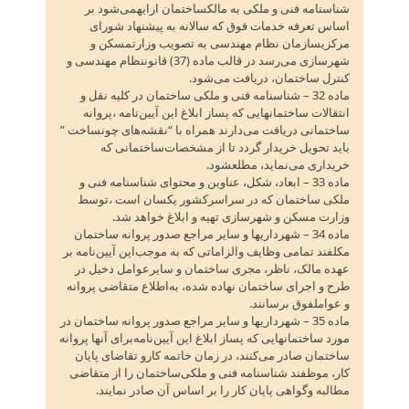
شناسنامه فنی و ملکی به مالکساختمان ارایهمی‌شود بر
اساس تعرفه خدمات فوق که سالانه به پیشنهاد شورای
مرکزیسازمان نظام مهندسی به تصویب وزارتمسکن و
شهرسازی می‌رسد در قالب ماده (37) قانوننظام مهندسی و
کنترل ساختمان‌، دریافت می‌شود.
ماده 32 – شناسنامه فنی و ملکی ساختمان در کلیه نقل و
انتقالات ساختمانهایی که پساز ابلاغ این آیین‌نامه‌ ،پروانه
ساختمانی دریافت می‌دارند همراه با “نقشه‌های چونساخت ”
باید تحویل خریدار گردد تا از مشخصات‌ساختمانی که
خریداری می‌نماید، مطلعشود.
ماده 33 – ابعاد، شکل‌، عناوین و محتوای شناسنامه فنی و
ملکی ساختمان که در سراسرکشور یکسان است‌ ،توسط
وزارت مسکن و شهرسازی تهیه و ابلاغ خواهد شد.
ماده 34 – شهرداریها و سایر مراجع صدور پروانه ساختمان
مکلفند تمامی وظایف والزاماتی که به موجب‌این آیین‌نامه بر
عهده مالک‌، ناظر، مجری ساختمان و سایرعوامل دخیل در
طرح و اجرای ساختمان نهاده شده‌، به‌اطلاع متقاضی پروانه
و عواملفوق برسانند.
ماده 35 – شهرداریها و سایر مراجع صدور پروانه ساختمان در
مورد ساختمانهایی که پساز ابلاغ این آیین‌نامه‌برای آنها پروانه
ساختمان صادر می‌کنند، در زمان خاتمه کارو تقاضای پایان
کار، موظفند شناسنامه فنی و ملکی‌ساختمان را از متقاضی
مطالبه وگواهی پایان کار را بر اساس آن صادر نمایند.