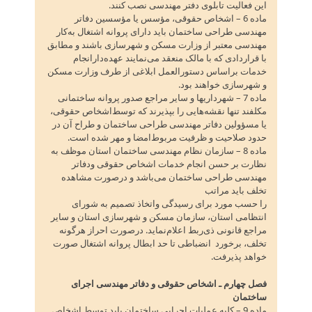
این فعالیت تابلوی دفتر مهندسی نصب کنند.
ماده 6 – اشخاص حقوقی‌، مؤسس یا مؤسسین دفاتر
مهندسی طراحی ساختمان باید دارای پروانه اشتغال به‌کار
مهندسی معتبر از وزارت مسکن و شهرسازی باشند و مطابق
با قراردادی که با مالک منعقد می‌نمایند عهده‌دارانجام
خدمات براساس دستورالعمل ابلاغی از طرف وزارت مسکن
و شهرسازی خواهند بود.
ماده 7 – شهرداریها و سایر مراجع صدور پروانه ساختمانی
مکلفند تنها نقشه‌هایی را بپذیرند که توسط‌اشخاص حقوقی‌،
یا مسؤولین دفاتر مهندسی طراحی ساختمان و طراح آن در
حدود صلاحیت و ظرفیت مربوط‌امضا و مهر شده است‌.
ماده 8 – سازمان نظام مهندسی ساختمان استان موظف به
نظارت بر حسن انجام خدمات اشخاص حقوقی ودفاتر
مهندسی طراحی ساختمان می‌باشد و درصورت مشاهده
تخلف باید مراتب
را حسب مورد برای رسیدگی واتخاذ تصمیم به شورای
انتظامی استان‌، سازمان مسکن و شهرسازی استان و سایر
مراجع قانونی ذی‌ربط اعلام‌نماید. درصورت احراز هرگونه
تخلف‌، برخورد انضباطی تا حد ابطال پروانه اشتغال صورت
خواهد پذیرفت‌.
فصل چهارم ـ اشخاص حقوقی و دفاتر مهندسی اجرای
ساختمان
ماده 9 – کلیه عملیات اجرایی ساختمان باید توسط اشخاص