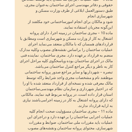
حقوقی و دفاتر مهندسی اجرای ساختمان به‌عنوان مجری‌،
طبق دستورالعمل ابلاغی از طرف وزارت مسکن و
شهرسازی انجام
شود و مالکان برای انجام امورساختمانی خود مکلفند از
این‌گونه مجریان استفاده نمایند.
ماده 10 – مجری ساختمان در زمینه اجرا، دارای پروانه
اشتغال به کار از وزارت مسکن و شهرسازی است ومطابق با
قراردادهای همسان که با مالکان منعقد می‌نماید اجرای
عملیات ساختمان را براساس نقشه‌های مصوب وکلیه مدارک
منضم به قرارداد برعهده دارد. مجری ساختمان‌، نماینده فنی
مالک در اجرای ساختمان بوده وپاسخگوی کلیه مراحل اجرای
کار به ناظر و دیگر مراجع کنترل ساختمان می‌باشد.
تبصره – شهرداریها و سایر مراجع صدور پروانه ساختمانی
موظفند نام و مشخصات مجری واجد شرایط راکه توسط
مالک معرفی شده و نسخه‌ای از قرارداد منعقد شده با او را
که در اختیار شهرداری و سازمان نظام مهندسی‌ساختمان
استان قرار داده است‌، در پروانه مربوط قید نمایند. مالکانی
که دارای پروانه اشتغال به کار در زمینه اجرامی‌باشند نیازی
به ارایه قرارداد ندارند.
ماده 11 – مجری ساختمان مسؤولیت صحت انجام کلیه
عملیات اجرایی ساختمان را برعهده دارد و دراجرای این
عملیات باید مقررات ملی ساختمان‌، ضوابط و مقررات
شهرسازی‌، محتوای پروانه ساختمان ونقشه‌های مصوب