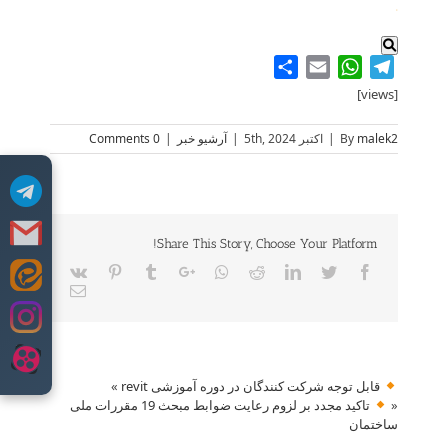
.
Share
WhatsApp
Email
Telegram
[views]
malek2
By
|
اکتبر 5th, 2024
|
آرشیو خبر
|
0 Comments
Share This Story, Choose Your Platform!
Vk
Pinterest
Tumblr
Google+
Whatsapp
Reddit
LinkedIn
Twitter
Facebook
Skip
Email
to
content
قابل توجه شرکت کنندگان در دوره آموزشی revit
»
«
تاکید مجدد بر لزوم رعایت ضوابط مبحث 19 مقررات ملی
ساختمان