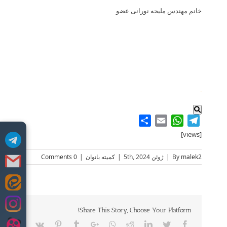
خانم مهندس ملیحه نورانی عضو
.
Share
WhatsApp
Email
Telegram
[views]
malek2
By
|
ژوئن 5th, 2024
|
کمیته بانوان
|
0 Comments
Skip
to
content
Share This Story, Choose Your Platform!
Vk
Pinterest
Tumblr
Google+
Whatsapp
Reddit
LinkedIn
Twitter
Facebook