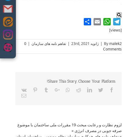
.
Share
WhatsApp
Email
Telegram
Skip
to
[views]
content
malek2
By
|
ژانویه 23rd, 2021
|
تفاهم نامه های سازمان
|
0
Comments
Share This Story, Choose Your Platform!
Vk
Pinterest
Tumblr
Google+
Whatsapp
Reddit
LinkedIn
Twitter
Facebook
Email
لزوم نظارت و رعایت مبحث 19 مقررات ملی ساختمان با موضوع
صرفه جویی در مصرف انرژی
»
«
تفاهم نامه های همکاری سازمان نظام مهندسی ساختمان استان