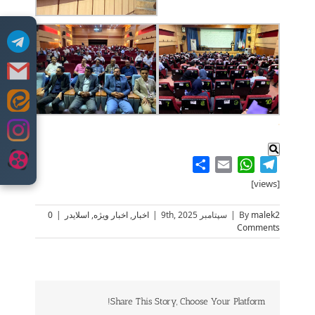
Skip
to
.
content
Share
WhatsApp
Email
Telegram
[views]
malek2
By
|
سپتامبر 9th, 2025
|
اخبار
,
اخبار ویژه
,
اسلایدر
|
0
Comments
Share This Story, Choose Your Platform!